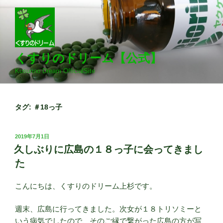
コ
ン
テ
ン
ツ
くすりのドリーム【公式】
へ
Kusurino Dream OfficialSite
ス
キ
ッ
タグ:
＃18っ子
プ
投
2019年7月1日
稿
久しぶりに広島の１８っ子に会ってきまし
日:
た
こんにちは、くすりのドリーム上杉です。
週末、広島に行ってきました。次女が１８トリソミーと
いう病気でしたので、そのご縁で繋がった広島の方が写