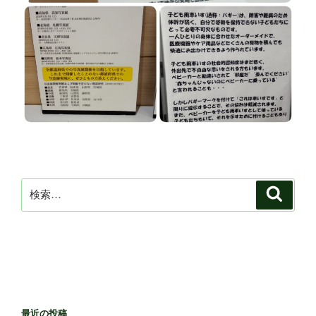
検
検
索
索:
最近の投稿