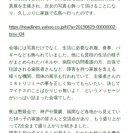
真展を主催され、次女の写真も飾って頂けることにな
り、久しぶりに家族で広島へ行ったのです。
https://headlines.yahoo.co.jp/hl?a=20190629-00000002-
tssv-l34
会場には写真だけでなく、生活に必要な衣服、食事、バ
ギーなども飾られていました。他にも普段の生活の様子
がまとめられたパネルや、病院や訪問看護の方、出張で
往診される歯医者さんなど、障害を持つ家族を支える
様々な機関、団体の展示も行われていて、主催者さんの
１８トリソミーの事を正しく知ってもらいたい。決して
マイナスのことばかりじゃ無いよ！ というメッセージ
がいっぱい詰まった会場でした。
夜は懇親会で、神戸や愛媛、福岡など各地から見えてい
た18っ子の家族の皆さんと交流会があり、もう盛り上が
って2次会まで盛り上がりが続きました。
障害を持つ子どもさんが居ると、なかなか外に出る機会