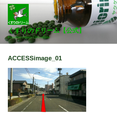
コ
ン
テ
ン
ツ
くすりのドリーム【公式】
へ
Kusurino Dream OfficialSite
ス
キ
ッ
ACCESSimage_01
プ