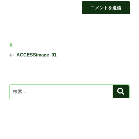
投
前
前
稿
の
ACCESSimage_01
ナ
投
ビ
稿
ゲ
ー
検
検
シ
索
索:
ョ
ン